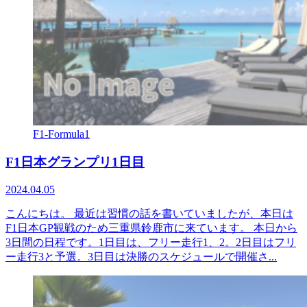
F1-Formula1
F1日本グランプリ1日目
2024.04.05
こんにちは。 最近は習慣の話を書いていましたが、本日は
F1日本GP観戦のため三重県鈴鹿市に来ています。 本日から
3日間の日程です。1日目は、フリー走行1、2。2日目はフリ
ー走行3と予選。3日目は決勝のスケジュールで開催さ...