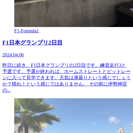
F1-Formula1
F1日本グランプリ2日目
2024.04.06
昨日に続き、F1日本グランプリの2日目です。練習走行3と
予選です。予選が終われば、ホームストレートとピットレー
ンに入って見学できます。天気は薄曇りという感じでしょう
か？晴れ！という感じではありません。 その前に伊勢神宮
の...