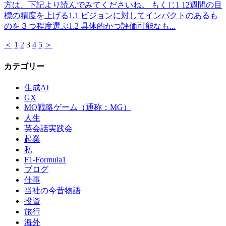
方は、下記より読んでみてくださいね。 もくじ1 12週間の目
標の精度を上げる1.1 ビジョンに対してインパクトのあるも
のを３つ程度選ぶ1.2 具体的かつ評価可能なも...
＜
1
2
3
4
5
＞
カテゴリー
生成AI
GX
MQ戦略ゲーム（通称：MG）
人生
英会話実践会
起業
私
F1-Formula1
ブログ
仕事
当社の今昔物語
投資
旅行
海外