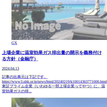
GX
上場企業に温室効果ガス排出量の開示を義務付け
る方針（金融庁）
2024.04.13
記事の出典元は下記です。
https://www3.nhk.or.jp/news/html/20240219/k10014363771000.html
東証プライム企業（いわゆる一部上場企業ってやつ）に、温
室効果ガスの排...