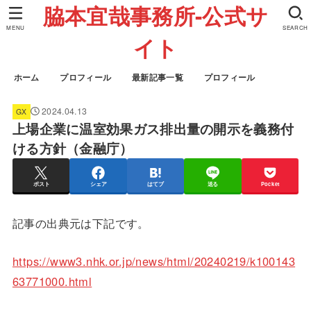
脇本宜哉事務所-公式サ
MENU
SEARCH
イト
ホーム
プロフィール
最新記事一覧
プロフィール
2024.04.13
GX
上場企業に温室効果ガス排出量の開示を義務付
ける方針（金融庁）
ポスト
シェア
はてブ
送る
Pocket
記事の出典元は下記です。
https://www3.nhk.or.jp/news/html/20240219/k100143
63771000.html