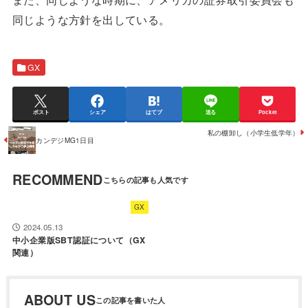
同じような方針を出している。
GX
ポスト
シェア
はてブ
送る
Pocket
私の棚卸し（小学生低学年）
カンデジMG1日目
RECOMMEND
GX
2024.05.13
中小企業版SBT認証について（GX
関連）
ABOUT US