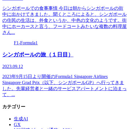
シンガポールでの食事事情 今日は朝からシンガポールの街
中に出かけてきました。聞くところによると、シンガポール
の住民の生活は、外食というか、中色の文化のようです。街
中にホーカースと言う、フードコートみたいな複数の料理屋
さん...
F1-Formula1
シンガポールの旅（１日目）
2023.09.12
2023年9月15日より開催のFormula1 Singapore Airlines
Singapore Grad Prix（以下、シンガポールGP）へ行ってきま
した。先輩経営者と一緒のサービスアパートメントに泊まっ
て、...
カテゴリー
生成AI
GX