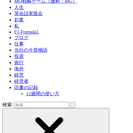
MQ戦略ゲーム（通称：MG）
人生
英会話実践会
起業
私
F1-Formula1
ブログ
仕事
当社の今昔物語
投資
旅行
海外
経営
経営者
読書の記録
12週間の使い方
検索: